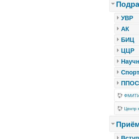
Подра
УВР
АК
БИЦ
ЦЦР
Науч
Спорт
ППОС
ФМИТИ
Центр 
Приём
Вступ