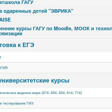
атшкола ГАГУ
а одаренных детей "ЭВРИКА"
AISE
енние курсы ГАГУ по Moodle, МООК и техно
овизации
товка к ЕГЭ
Я
ОГИЯ
ниверситетские курсы
етическое видение мира (674, 634, 624, 614, 714)
е тестирование ГМУ