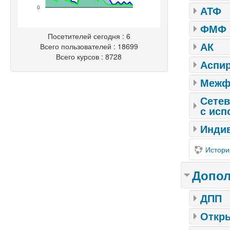
АТФ
0
ФМФ
Посетителей сегодня : 6
АК
Всего пользователей : 18699
Всего курсов : 8728
Аспир
Межфа
Сетев
с исп
Индив
Истори
Допол
ДПП
Откр