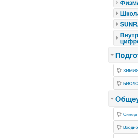
Физм
Школ
SUNR
Внутр
цифр
Подго
ХИМИ
БИОЛ
Общеу
Синерг
Входно