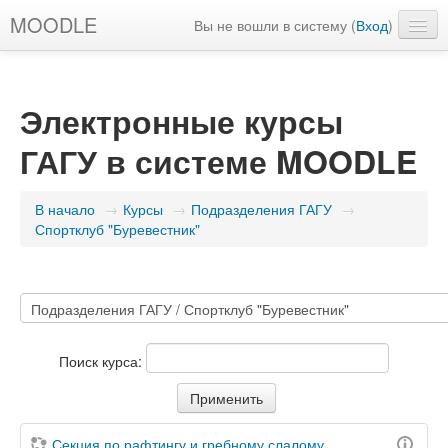
MOODLE
Вы не вошли в систему (
Вход
)
Русский ‎(ru)‎
Электронные курсы
ГАГУ в системе MOODLE
В начало
→
Курсы
→
Подразделения ГАГУ
→
Спортклуб "Буревестник"
Поиск курса:
Секция по рафтингу и гребному слалому