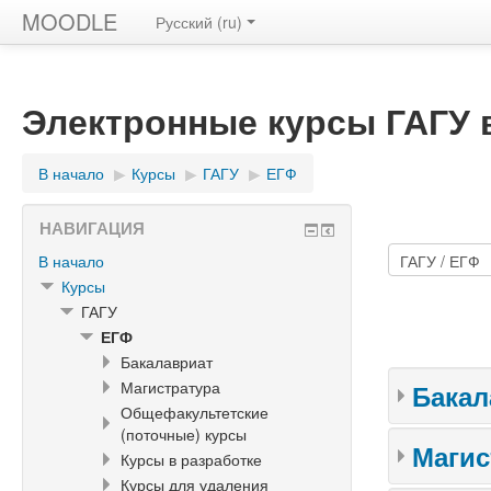
MOODLE
Русский ‎(ru)‎
Электронные курсы ГАГУ
В начало
▶︎
Курсы
▶︎
ГАГУ
▶︎
ЕГФ
НАВИГАЦИЯ
В начало
Курсы
ГАГУ
ЕГФ
Бакалавриат
Магистратура
Бакал
Общефакультетские
(поточные) курсы
Магис
Курсы в разработке
Курсы для удаления