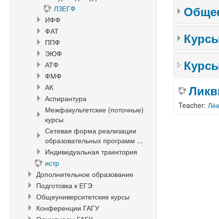
Общеф
ЛЗЕГФ
ИФФ
ФАТ
Курсы
ППФ
ЭЮФ
Курсы
АТФ
ФМФ
АК
Ликв
Аспирантура
Teacher:
Лё
Межфакультетские (поточные)
курсы
Сетевая форма реализации
образовательных программ ...
Индивидуальная траектория
истр
Дополнительное образование
Подготовка к ЕГЭ
Общеуниверситетские курсы
Конференции ГАГУ