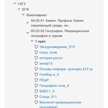
ГАГУ
ЕГФ
Бакалавриат
04.03.01 Химия. Профиль Химия
окружающей среды, хи...
05.03.02 География. Рекреационная
география и туризм
1 курс
Экскурсоведение_215
геогр. почв
история росси
иняз213
Основы информ. культуры 213 гр.
ГеоМор-я_3
ПОрР
География почв_2
БЖ211_6
Спецк. 211
Биология (рекреационная
география)