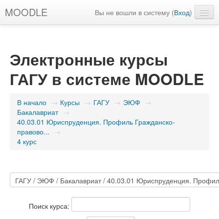
MOODLE
Вы не вошли в систему (
Вход
)
Русский ‎(ru)‎
Электронные курсы
ГАГУ в системе MOODLE
В начало
→
Курсы
→
ГАГУ
→
ЭЮФ
→
Бакалавриат
→
40.03.01 Юриспруденция. Профиль Гражданско-
правово...
→
4 курс
Поиск курса: