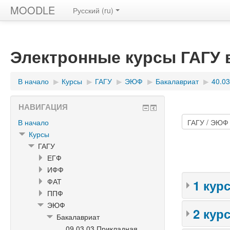
MOODLE
Русский ‎(ru)‎
Электронные курсы ГАГУ
В начало
▶︎
Курсы
▶︎
ГАГУ
▶︎
ЭЮФ
▶︎
Бакалавриат
▶︎
40.0
НАВИГАЦИЯ
В начало
Курсы
ГАГУ
ЕГФ
ИФФ
ФАТ
1 кур
ППФ
ЭЮФ
2 кур
Бакалавриат
09.03.03 Прикладная