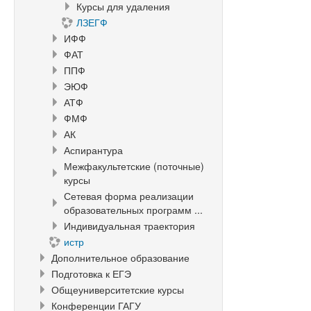
Курсы для удаления
ЛЗЕГФ
ИФФ
ФАТ
ППФ
ЭЮФ
АТФ
ФМФ
АК
Аспирантура
Межфакультетские (поточные)
курсы
Сетевая форма реализации
образовательных программ ...
Индивидуальная траектория
истр
Дополнительное образование
Подготовка к ЕГЭ
Общеуниверситетские курсы
Конференции ГАГУ