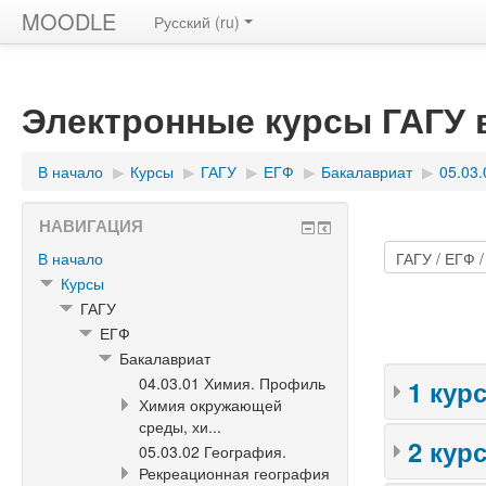
MOODLE
Русский ‎(ru)‎
Электронные курсы ГАГУ
В начало
▶︎
Курсы
▶︎
ГАГУ
▶︎
ЕГФ
▶︎
Бакалавриат
▶︎
05.03
НАВИГАЦИЯ
В начало
Курсы
ГАГУ
ЕГФ
Бакалавриат
04.03.01 Химия. Профиль
1 кур
Химия окружающей
среды, хи...
2 кур
05.03.02 География.
Рекреационная география