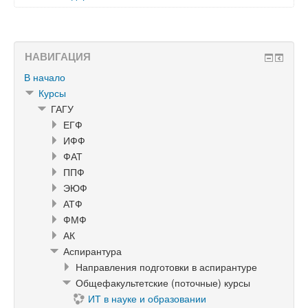
НАВИГАЦИЯ
В начало
Курсы
ГАГУ
ЕГФ
ИФФ
ФАТ
ППФ
ЭЮФ
АТФ
ФМФ
АК
Аспирантура
Направления подготовки в аспирантуре
Общефакультетские (поточные) курсы
ИТ в науке и образовании