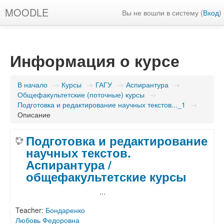
MOODLE
Вы не вошли в систему (
Вход
)
Информация о курсе
В начало
→
Курсы
→
ГАГУ
→
Аспирантура
→
Общефакультетские (поточные) курсы
→
Подготовка и редактирование научных текстов..._1
→
Описание
Подготовка и редактирование
научных текстов.
Аспирантура /
общефакультетские курсы
...
Teacher:
Бондаренко
Любовь Федоровна