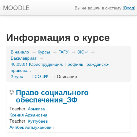
MOODLE
Вы не вошли в систему (
Вход
)
Информация о курсе
В начало
→
Курсы
→
ГАГУ
→
ЭЮФ
→
Бакалавриат
→
40.03.01 Юриспруденция. Профиль Гражданско-
правово...
→
2 курс
→
ПСО-ЗФ
→
Описание
Право социального
обеспечения_ЗФ
Teacher:
Арыкова
Ксения Аржановна
Teacher:
Куттубаев
Аяпбек Айтмуханович