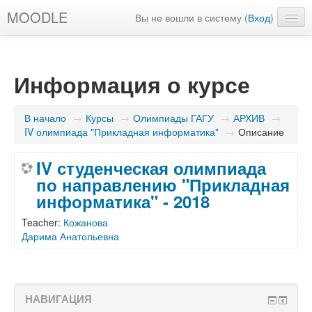
MOODLE
Вы не вошли в систему (
Вход
)
Русский ‎(ru)‎
Информация о курсе
В начало
→
Курсы
→
Олимпиады ГАГУ
→
АРХИВ
→
IV олимпиада "Прикладная информатика"
→
Описание
IV студенческая олимпиада
по направлению "Прикладная
информатика" - 2018
Teacher:
Кожанова
Дарима Анатольевна
НАВИГАЦИЯ