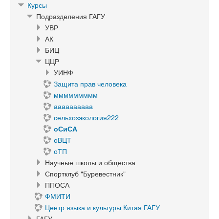
Курсы
Подразделения ГАГУ
УВР
АК
БИЦ
ЦЦР
УИНФ
Защита прав человека
ммммммммм
аааааааааа
сельхозэкология222
оСиСА
оВЦТ
оТП
Научные школы и общества
Спортклуб "Буревестник"
ППОСА
ФМИТИ
Центр языка и культуры Китая ГАГУ
ГАГУ