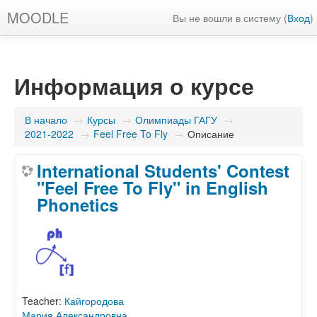
MOODLE
Вы не вошли в систему (
Вход
)
Информация о курсе
В начало
→
Курсы
→
Олимпиады ГАГУ
→
2021-2022
→
Feel Free To Fly
→
Описание
International Students' Contest
"Feel Free To Fly" in English
Phonetics
Teacher:
Кайгородова
Мария Александровна