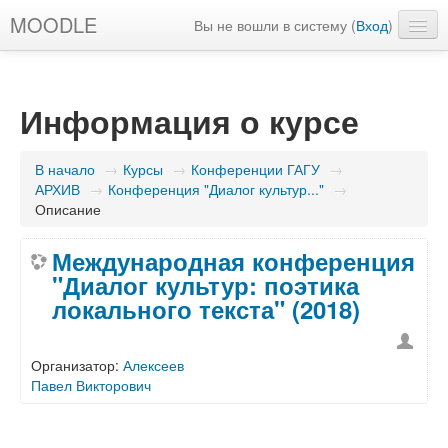
MOODLE
Вы не вошли в систему (
Вход
)
Русский ‎(ru)‎
Информация о курсе
В начало
→
Курсы
→
Конференции ГАГУ
→
АРХИВ
→
Конференция "Диалог культур..."
→
Описание
Международная конференция
"Диалог культур: поэтика
локального текста" (2018)
Организатор:
Алексеев
Павел Викторович